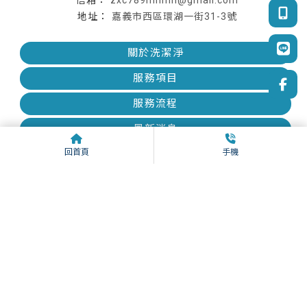
zxc789mnmn@gmail.com
嘉義市西區環湖一街31-3號
關於洗潔淨
服務項目
服務流程
最新消息
回首頁
手機
實績案例
聯絡我們
洗冷氣
嘉義洗冷氣
西區洗冷氣
雲林洗冷氣
台南洗冷氣
Designed by
揚京快客
Copyright © 2026
..
累積人氣: 75730